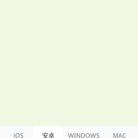
Product Nav
iOS
安卓
WINDOWS
MAC